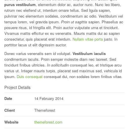
purus vestibulum
, elementum dolor ac, auctor nunc. Nunc leo libero,
rutrum nec eleifend ut, interdum ornare tellus. Sed ligula sapien,
pulvinar nec elementum sodales, condimentum ac odio. Vestibulum vel
tempus lorem, vel gravida ipsum.
Proin ut sagittis
sapien. Phasellus ac
posuere risus, id fringilla elit. Proin auctor vulputate urna et tincidunt.
Vivamus mattis efficitur ex eu venenatis. Mauris mattis dui ac sapien
consectetur, quis placerat erat interdum.
Nullam vitae porta
justo. In
porttitor lacus ut elit dignissim auctor.
Donec varius venenatis sem id volutpat.
Vestibulum iaculis
condimentum iaculis. Proin semper molestie diam nec laoreet. Sed
tincidunt finibus ultricies.
In sollicitudin
consequat leo, et tristique arcu
varius ut. Integer mauris turpis, placerat sed maximus sed, vehicula id
ipsum.
Duis consequat
consequat dui, non sodales lorem finibus vitae.
Project Details
Date
14 February 2014
Client
Themeforest
Website
themeforest.com