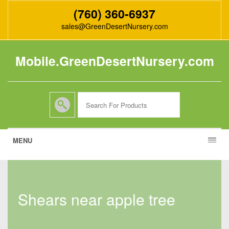
(760) 360-6937
sales@GreenDesertNursery.com
Mobile.GreenDesertNursery.com
MENU
shears near apple tree