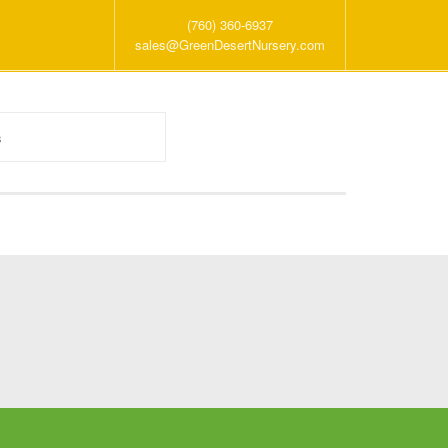
(760) 360-6937
sales@GreenDesertNursery.com