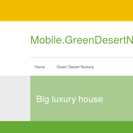
Mobile.GreenDesertN
Home
Green Desert Nursery
big luxury house