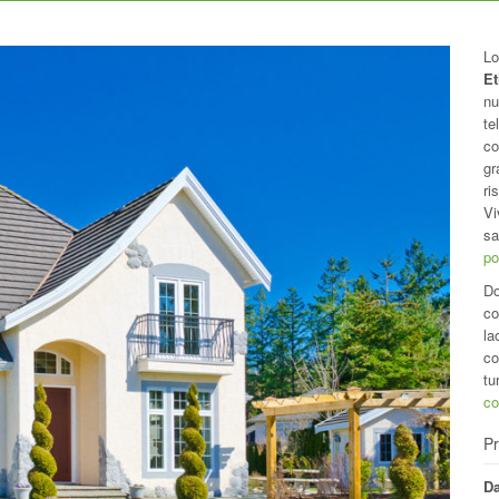
Lo
Et
nu
te
co
gr
ri
Vi
sa
po
Do
co
la
co
tu
co
Pr
Da