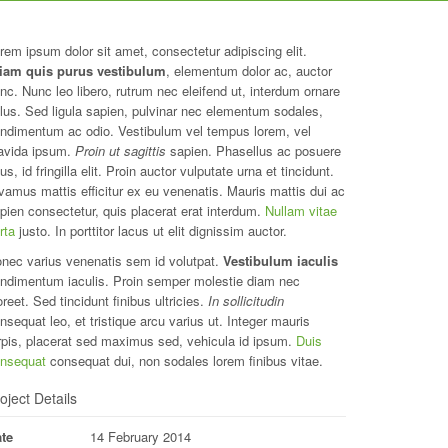
rem ipsum dolor sit amet, consectetur adipiscing elit.
iam quis purus vestibulum
, elementum dolor ac, auctor
nc. Nunc leo libero, rutrum nec eleifend ut, interdum ornare
llus. Sed ligula sapien, pulvinar nec elementum sodales,
ndimentum ac odio. Vestibulum vel tempus lorem, vel
avida ipsum.
Proin ut sagittis
sapien. Phasellus ac posuere
sus, id fringilla elit. Proin auctor vulputate urna et tincidunt.
vamus mattis efficitur ex eu venenatis. Mauris mattis dui ac
pien consectetur, quis placerat erat interdum.
Nullam vitae
rta
justo. In porttitor lacus ut elit dignissim auctor.
nec varius venenatis sem id volutpat.
Vestibulum iaculis
ndimentum iaculis. Proin semper molestie diam nec
oreet. Sed tincidunt finibus ultricies.
In sollicitudin
nsequat leo, et tristique arcu varius ut. Integer mauris
rpis, placerat sed maximus sed, vehicula id ipsum.
Duis
nsequat
consequat dui, non sodales lorem finibus vitae.
oject Details
te
14 February 2014