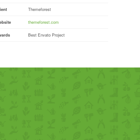
ient
Themeforest
bsite
themeforest.com
wards
Best Envato Project