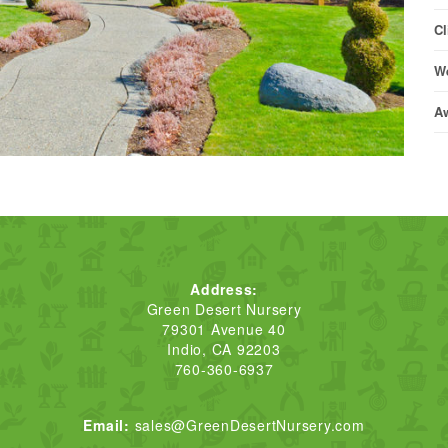
Cl
We
A
Address:
Green Desert Nursery
79301 Avenue 40
Indio, CA 92203
760-360-6937
Email:
sales@GreenDesertNursery.com